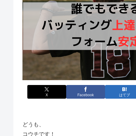
X
Facebook
はてブ
どうも、
コウチです！